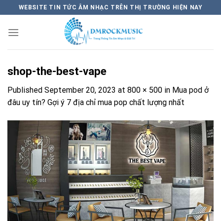
Skip
WEBSITE TIN TỨC ÂM NHẠC TRÊN THỊ TRƯỜNG HIỆN NAY
to
content
shop-the-best-vape
Published
September 20, 2023
at
800 × 500
in
Mua pod ở
đâu uy tín? Gợi ý 7 địa chỉ mua pop chất lượng nhất