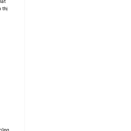
hất
 thị
 cũng