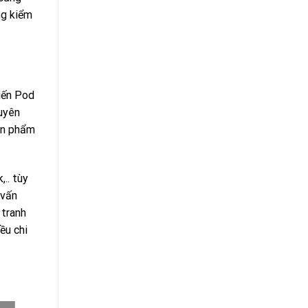
ng kiểm
hiến Pod
uyên
sản phẩm
.. tùy
 vấn
 tranh
ều chi