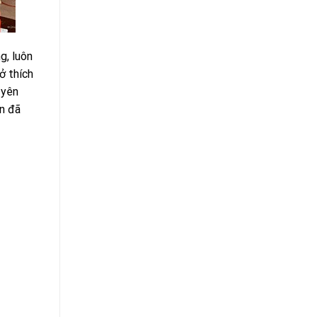
g, luôn
ở thích
 yên
n đã