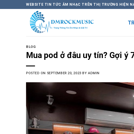
Skip
WEBSITE TIN TỨC ÂM NHẠC TRÊN THỊ TRƯỜNG HIỆN N
to
content
T
BLOG
Mua pod ở đâu uy tín? Gợi ý 
POSTED ON
SEPTEMBER 20, 2023
BY
ADMIN