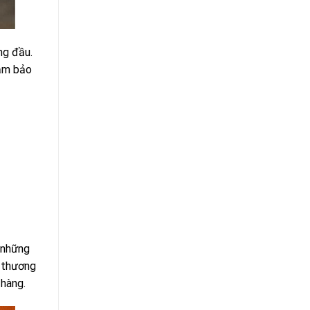
ng đầu.
đảm bảo
 những
u thương
 hàng.