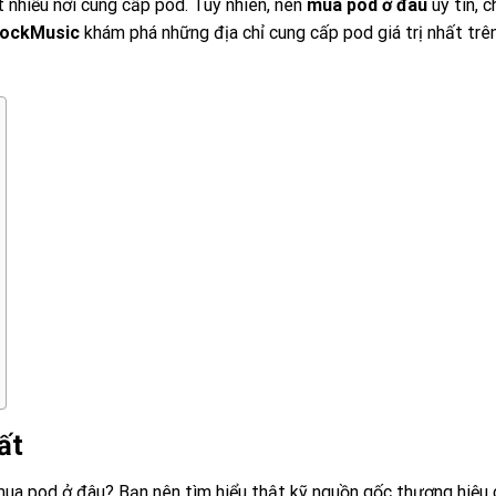
t nhiều nơi cung cấp pod. Tuy nhiên, nên
mua pod ở đâu
uy tín, c
RockMusic
khám phá những địa chỉ cung cấp pod giá trị nhất trên
ất
 mua pod ở đâu? Bạn nên tìm hiểu thật kỹ nguồn gốc thương hiệu