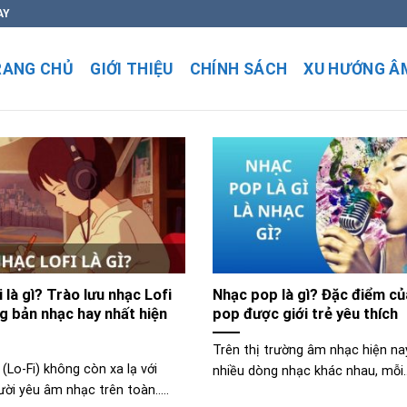
AY
RANG CHỦ
GIỚI THIỆU
CHÍNH SÁCH
XU HƯỚNG Â
i là gì? Trào lưu nhạc Lofi
Nhạc pop là gì? Đặc điểm củ
g bản nhạc hay nhất hiện
pop được giới trẻ yêu thích
Trên thị trường âm nhạc hiện na
 (Lo-Fi) không còn xa lạ với
nhiều dòng nhạc khác nhau, mỗi...
ời yêu âm nhạc trên toàn.....