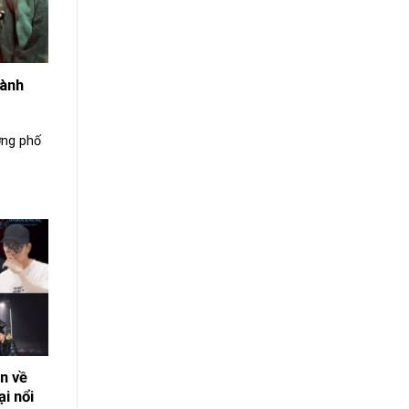
dành
ờng phố
n về
i nổi