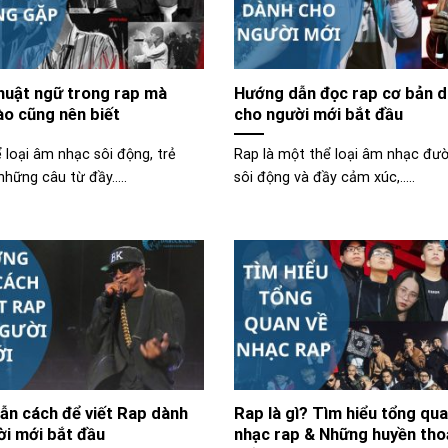
huật ngữ trong rap mà
Hướng dẫn đọc rap cơ bản 
ào cũng nên biết
cho người mới bắt đầu
ể loại âm nhạc sôi động, trẻ
Rap là một thể loại âm nhạc đư
những câu từ đầy.....
sôi động và đầy cảm xúc,.....
ẫn cách để viết Rap dành
Rap là gì? Tìm hiểu tổng qua
ời mới bắt đầu
nhạc rap & Những huyền thoạ