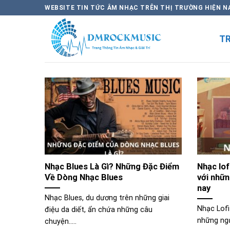
Skip
WEBSITE TIN TỨC ÂM NHẠC TRÊN THỊ TRƯỜNG HIỆN N
to
content
T
Nhạc Blues Là Gì? Những Đặc Điểm
Nhạc lof
Về Dòng Nhạc Blues
với nhữn
nay
Nhạc Blues, du dương trên những giai
Nhạc Lofi
điệu da diết, ẩn chứa những câu
những ngư
chuyện.....