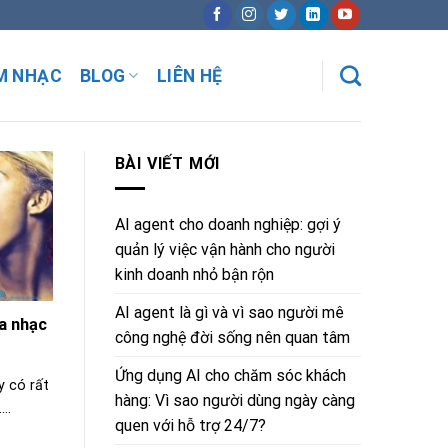
M NHẠC
BLOG
LIÊN HỆ
BÀI VIẾT MỚI
AI agent cho doanh nghiệp: gợi ý
quản lý việc vận hành cho người
kinh doanh nhỏ bận rộn
AI agent là gì và vì sao người mê
a nhạc
công nghệ đời sống nên quan tâm
Ứng dụng AI cho chăm sóc khách
y có rất
hàng: Vì sao người dùng ngày càng
..
quen với hỗ trợ 24/7?