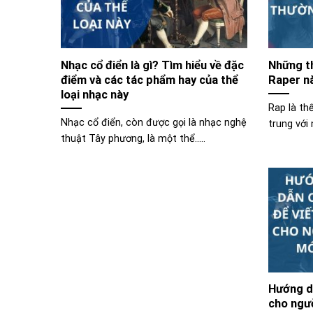
Nhạc cổ điển là gì? Tìm hiểu về đặc
Những t
điểm và các tác phẩm hay của thể
Raper n
loại nhạc này
Rap là th
Nhạc cổ điển, còn được gọi là nhạc nghệ
trung với 
thuật Tây phương, là một thể.....
Hướng d
cho ngư