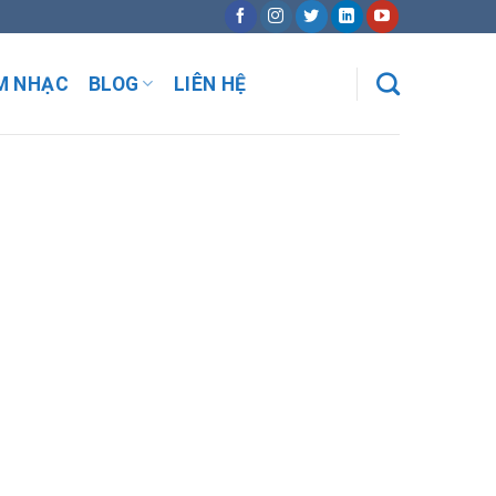
M NHẠC
BLOG
LIÊN HỆ