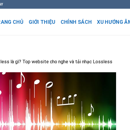
AY
RANG CHỦ
GIỚI THIỆU
CHÍNH SÁCH
XU HƯỚNG Â
ess là gì? Top website cho nghe và tải nhạc Lossless