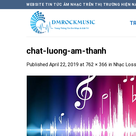
Skip
WEBSITE TIN TỨC ÂM NHẠC TRÊN THỊ TRƯỜNG HIỆN N
to
content
T
chat-luong-am-thanh
Published
April 22, 2019
at
762 × 366
in
Nhạc Lossl