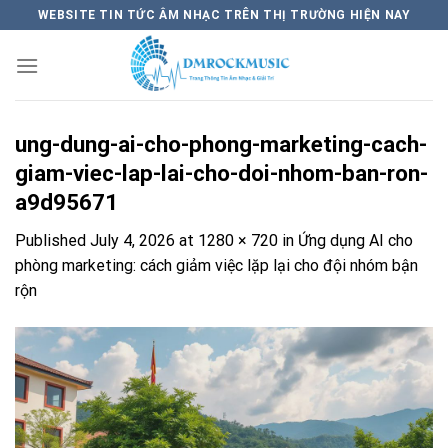
Skip
WEBSITE TIN TỨC ÂM NHẠC TRÊN THỊ TRƯỜNG HIỆN NAY
to
content
ung-dung-ai-cho-phong-marketing-cach-
giam-viec-lap-lai-cho-doi-nhom-ban-ron-
a9d95671
Published
July 4, 2026
at
1280 × 720
in
Ứng dụng AI cho
phòng marketing: cách giảm việc lặp lại cho đội nhóm bận
rộn