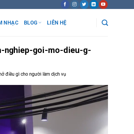
M NHẠC
BLOG
LIÊN HỆ
h-nghiep-goi-mo-dieu-g-
ở điều gì cho người làm dịch vụ