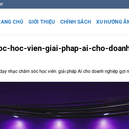
AY
RANG CHỦ
GIỚI THIỆU
CHÍNH SÁCH
XU HƯỚNG Â
c-hoc-vien-giai-phap-ai-cho-doan
dạy nhạc chăm sóc học viên: giải pháp AI cho doanh nghiệp gợi m