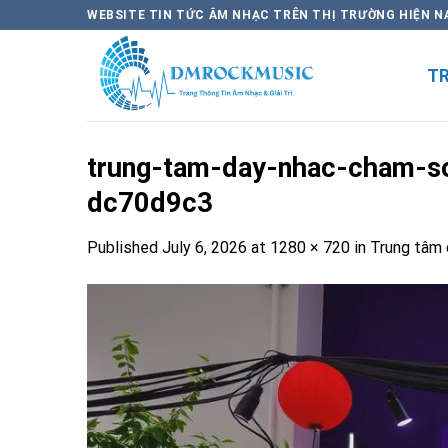
Skip
WEBSITE TIN TỨC ÂM NHẠC TRÊN THỊ TRƯỜNG HIỆN N
to
content
T
trung-tam-day-nhac-cham-so
dc70d9c3
Published
July 6, 2026
at
1280 × 720
in
Trung tâm 