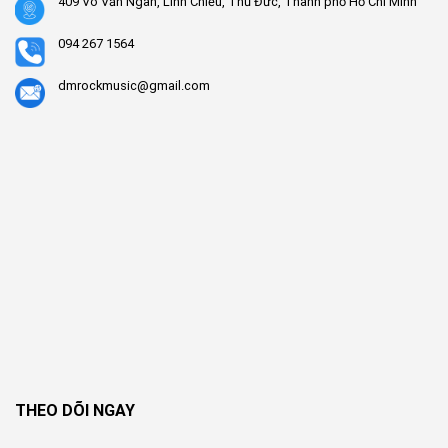
409 Võ Văn Ngân, Linh Chiểu, Thủ Đức, Thành phố Hồ Chí Minh
094 267 1564
dmrockmusic@gmail.com
THEO DÕI NGAY