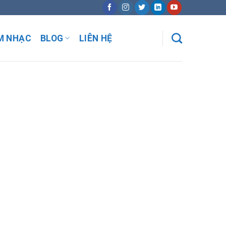
M NHẠC
BLOG
LIÊN HỆ