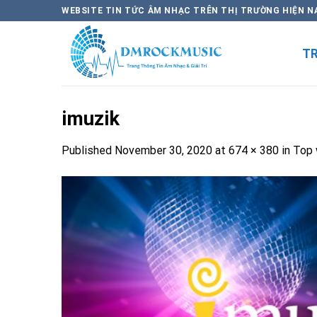
Skip
WEBSITE TIN TỨC ÂM NHẠC TRÊN THỊ TRƯỜNG HIỆN N
to
content
T
imuzik
Published
November 30, 2020
at
674 × 380
in
Top 