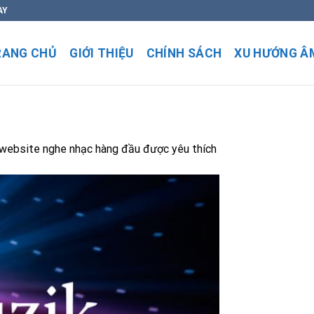
AY
RANG CHỦ
GIỚI THIỆU
CHÍNH SÁCH
XU HƯỚNG Â
website nghe nhạc hàng đầu được yêu thích