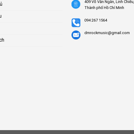
409 Võ Văn Ngân, Linh Chiểu
hủ
Thành phố Hồ Chí Minh
u
094 267 1564
dmrockmusic@gmail.com
ch