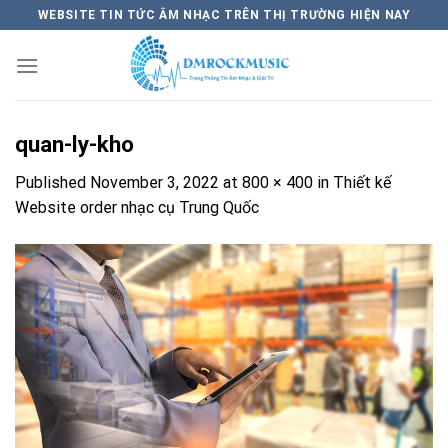
Skip
WEBSITE TIN TỨC ÂM NHẠC TRÊN THỊ TRƯỜNG HIỆN NAY
to
content
quan-ly-kho
Published
November 3, 2022
at
800 × 400
in
Thiết kế
Website order nhạc cụ Trung Quốc