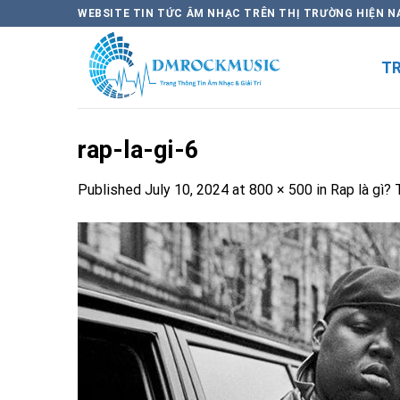
Skip
WEBSITE TIN TỨC ÂM NHẠC TRÊN THỊ TRƯỜNG HIỆN N
to
content
T
rap-la-gi-6
Published
July 10, 2024
at
800 × 500
in
Rap là gì? 