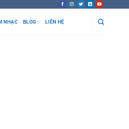
M NHẠC
BLOG
LIÊN HỆ