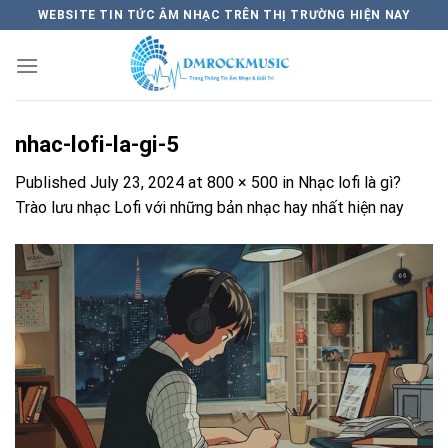
Skip
WEBSITE TIN TỨC ÂM NHẠC TRÊN THỊ TRƯỜNG HIỆN NAY
to
content
nhac-lofi-la-gi-5
Published
July 23, 2024
at
800 × 500
in
Nhạc lofi là gì?
Trào lưu nhạc Lofi với những bản nhạc hay nhất hiện nay