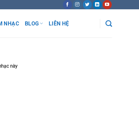
M NHẠC
BLOG
LIÊN HỆ
 nhạc này