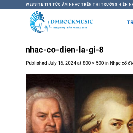
Skip
WEBSITE TIN TỨC ÂM NHẠC TRÊN THỊ TRƯỜNG HIỆN N
to
content
T
nhac-co-dien-la-gi-8
Published
July 16, 2024
at
800 × 500
in
Nhạc cổ đi