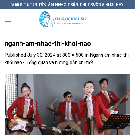
Skip
WEBSITE TIN TỨC ÂM NHẠC TRÊN THỊ TRƯỜNG HIỆN NAY
to
content
nganh-am-nhac-thi-khoi-nao
Published
July 30, 2024
at
800 × 500
in
Ngành âm nhạc thi
khối nào? Tổng quan và hướng dẫn chi tiết