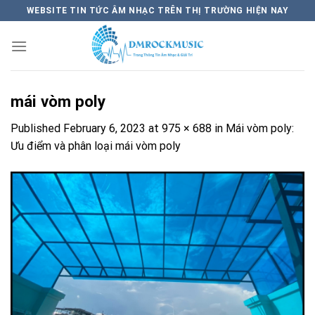
Skip
WEBSITE TIN TỨC ÂM NHẠC TRÊN THỊ TRƯỜNG HIỆN NAY
to
content
mái vòm poly
Published
February 6, 2023
at
975 × 688
in
Mái vòm poly:
Ưu điểm và phân loại mái vòm poly