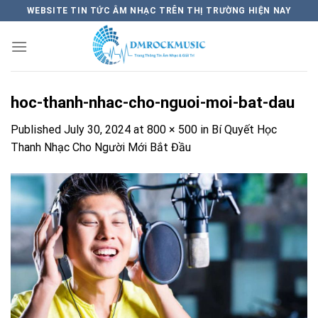
Skip
WEBSITE TIN TỨC ÂM NHẠC TRÊN THỊ TRƯỜNG HIỆN NAY
to
content
hoc-thanh-nhac-cho-nguoi-moi-bat-dau
Published
July 30, 2024
at
800 × 500
in
Bí Quyết Học
Thanh Nhạc Cho Người Mới Bắt Đầu