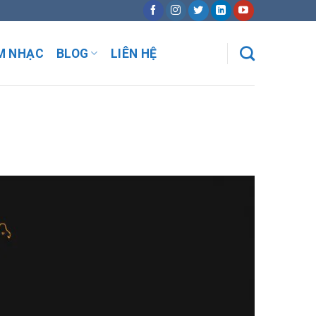
M NHẠC
BLOG
LIÊN HỆ