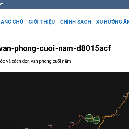
AY
RANG CHỦ
GIỚI THIỆU
CHÍNH SÁCH
XU HƯỚNG Â
van-phong-cuoi-nam-d8015acf
ốc và cách dọn văn phòng cuối năm