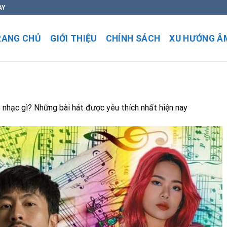
AY
RANG CHỦ
GIỚI THIỆU
CHÍNH SÁCH
XU HƯỚNG Â
 nhạc gì? Những bài hát được yêu thích nhất hiện nay