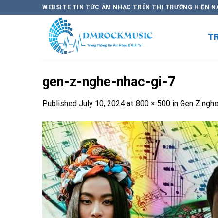
Skip
WEBSITE TIN TỨC ÂM NHẠC TRÊN THỊ TRƯỜNG HIỆN N
to
content
T
gen-z-nghe-nhac-gi-7
Published
July 10, 2024
at
800 × 500
in
Gen Z nghe