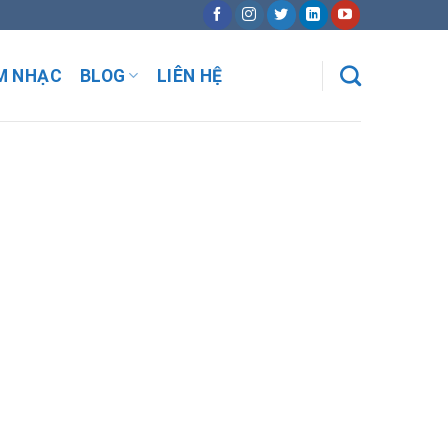
M NHẠC
BLOG
LIÊN HỆ