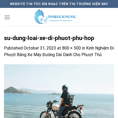
Skip
WEBSITE TIN TỨC ÂM NHẠC TRÊN THỊ TRƯỜNG HIỆN NAY
to
content
su-dung-loai-xe-di-phuot-phu-hop
Published
October 31, 2023
at
800 × 500
in
Kinh Nghiệm Đi
Phượt Bằng Xe Máy Đường Dài Dành Cho Phượt Thủ