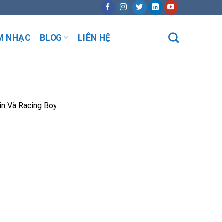
M NHẠC
BLOG
LIÊN HỆ
in Và Racing Boy