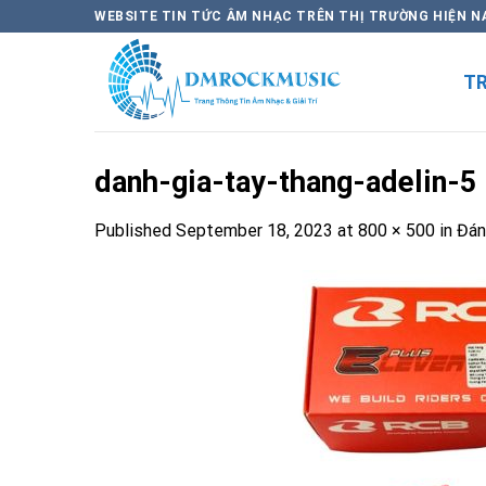
Skip
WEBSITE TIN TỨC ÂM NHẠC TRÊN THỊ TRƯỜNG HIỆN N
to
content
T
danh-gia-tay-thang-adelin-5
Published
September 18, 2023
at
800 × 500
in
Đán