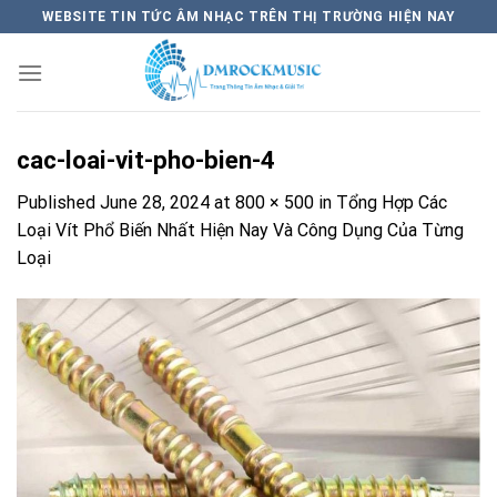
Skip
WEBSITE TIN TỨC ÂM NHẠC TRÊN THỊ TRƯỜNG HIỆN NAY
to
content
cac-loai-vit-pho-bien-4
Published
June 28, 2024
at
800 × 500
in
Tổng Hợp Các
Loại Vít Phổ Biến Nhất Hiện Nay Và Công Dụng Của Từng
Loại