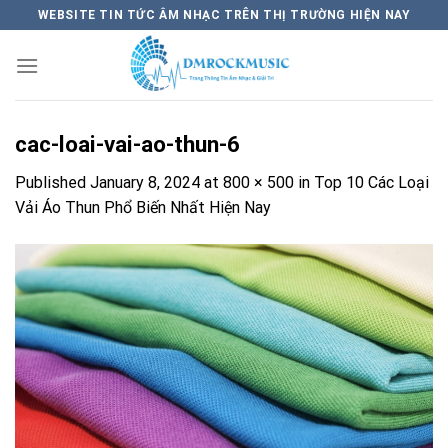
Skip
WEBSITE TIN TỨC ÂM NHẠC TRÊN THỊ TRƯỜNG HIỆN NAY
to
content
cac-loai-vai-ao-thun-6
Published
January 8, 2024
at
800 × 500
in
Top 10 Các Loại
Vải Áo Thun Phổ Biến Nhất Hiện Nay