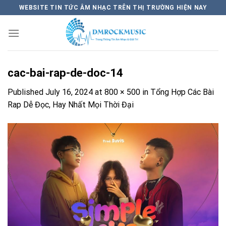
Skip
WEBSITE TIN TỨC ÂM NHẠC TRÊN THỊ TRƯỜNG HIỆN NAY
to
content
cac-bai-rap-de-doc-14
Published
July 16, 2024
at
800 × 500
in
Tổng Hợp Các Bài
Rap Dễ Đọc, Hay Nhất Mọi Thời Đại