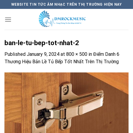
Skip
WEBSITE TIN TỨC ÂM NHẠC TRÊN THỊ TRƯỜNG HIỆN NAY
to
content
ban-le-tu-bep-tot-nhat-2
Published
January 9, 2024
at
800 × 500
in
Điểm Danh 6
Thương Hiệu Bản Lề Tủ Bếp Tốt Nhất Trên Thị Trường