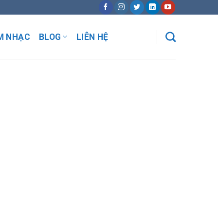
M NHẠC
BLOG
LIÊN HỆ