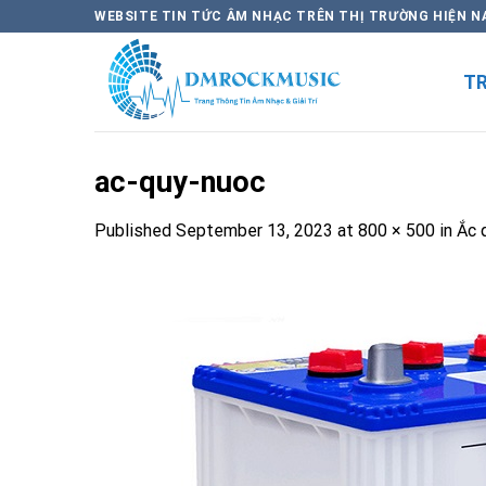
Skip
WEBSITE TIN TỨC ÂM NHẠC TRÊN THỊ TRƯỜNG HIỆN N
to
content
T
ac-quy-nuoc
Published
September 13, 2023
at
800 × 500
in
Ắc 