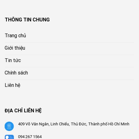
THÔNG TIN CHUNG
Trang chủ
Giới thiệu
Tin tức
Chính sách
Liên hệ
ĐỊA CHỈ LIÊN HỆ
409 Võ Văn Ngân, Linh Chiểu, Thủ Đức, Thành phố Hồ Chí Minh
094 267 1564