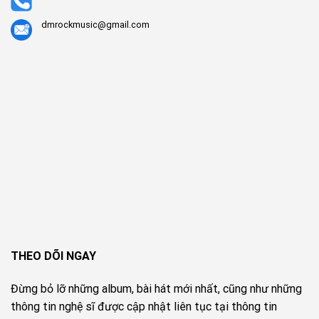
dmrockmusic@gmail.com
THEO DÕI NGAY
Đừng bỏ lỡ những album, bài hát mới nhất, cũng như những
thông tin nghệ sĩ được cập nhật liên tục tại thông tin